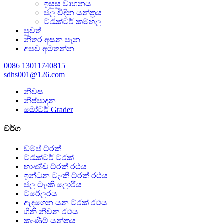
ඉසුසු වාහනය
ජල විදින යන්ත්‍රය
ට්රැක්ටර් කම්හල
පුවත්
නිතර අසන පැන
අපව අමතන්න
0086 13011740815
sdhs001@126.com
නිවස
නිෂ්පාදන
මෝටර් Grader
වර්ග
ඩම්ප් ට්රක්
ට්රැක්ටර් ට්රක්
භාණ්ඩ ට්රක් රථය
ඉන්ධන ටැංකි ට්රක් රථය
ජල ටැංකි ලොරිය
ට්රේලරය
ඇදගෙන යන ට්රක් රථය
ගිනි නිවන රථය
කැණීම් යන්ත්‍රය