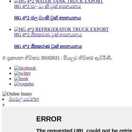
HG 4*2 ජල ටැංකි ට්‍රක් අපනයනය
HG 4*2 ජල ටැංකි ට්‍රක් අපනයනය
HG 4*2 ශීතකරණ ට්‍රක් අපනයනය
HG 4*2 ශීතකරණ ට්‍රක් අපනයනය
© ප්‍රකාශන හිමිකම 20102021 : සියලුම හිමිකම් ඇවිරිණි.
ඊමේල් යවන්න
x