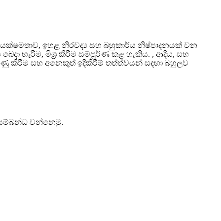
්යක්ෂමතාව, ඉහළ නිරවද්‍ය සහ බහුකාර්ය නිෂ්පාදනයක් වන
ය බෙදා හැරීම, මිශ්‍ර කිරීම සම්පූර්ණ කළ හැකිය. , ආදිය, සහ
ියුණු කිරීම සහ අනෙකුත් ඉදිකිරීම් තත්ත්වයන් සඳහා බහුලව
 සම්බන්ධ වන්නෙමු.