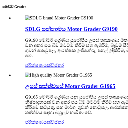
මෝටර් Grader
SDLG සන්නාමය Motor Grader G9190
G9190 මෝටර් ශ්‍රේණිය යුරෝපීය උසස් තාක්‍ෂණය මත
වන අතර එය බිම් මට්ටම් කිරීම සහ ඇඹරීම, බෑවුම සීරීම, 
ගුවන් තොටුපල, ආරක්ෂක ඉංජිනේරු, පතල් ඉදිකිරීම, මා
වේ.
පරීක්ෂණයක්
විස්තර
උසස් තත්ත්වයේ Motor Grader G1965
G9165 මෝටර් ශ්‍රේණිය යනු යුරෝපීය උසස් තාක්‍ෂණ
නිෂ්පාදනයක් වන අතර එය බිම් මට්ටම් කිරීම සහ ඇඹරීම, 
කිරීමේ කටයුතු, සහ මාර්ග, ගුවන් තොටුපල, ආරක්ෂක ඉංජ
තත්ත්වය සඳහා බහුලව භාවිතා වේ.
පරීක්ෂණයක්
විස්තර