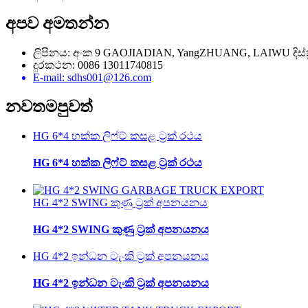
අපව අමතන්න
ලිපිනය: අංක 9 GAOJIADIAN, YangZHUANG, LAIWU දිස්ත
දුරකථන: 0086 13011740815
E-mail: sdhs001@126.com
නවතම
පුවත්
HG 6*4 හක්ක ලිෆ්ට් කසළ ට්‍රක් රථය
HG 6*4 හක්ක ලිෆ්ට් කසළ ට්‍රක් රථය
HG 4*2 SWING කුණු ට්‍රක් අපනයනය
HG 4*2 SWING කුණු ට්‍රක් අපනයනය
HG 4*2 ඉන්ධන ටැංකි ට්‍රක් අපනයනය
HG 4*2 ඉන්ධන ටැංකි ට්‍රක් අපනයනය