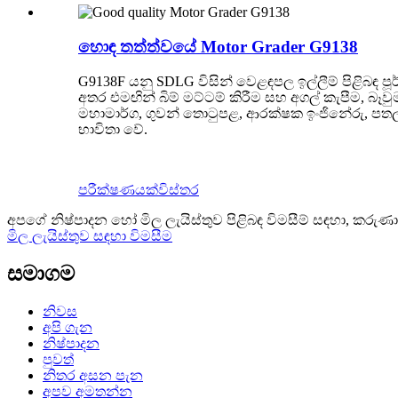
හොඳ තත්ත්වයේ Motor Grader G9138
G9138F යනු SDLG විසින් වෙළඳපල ඉල්ලීම් පිළිබඳ 
අතර එමඟින් බිම් මට්ටම් කිරීම සහ අගල් කැපීම, බෑවුම සී
මහාමාර්ග, ගුවන් තොටුපළ, ආරක්ෂක ඉංජිනේරු, පතල් ඉදි
භාවිතා වේ.
පරීක්ෂණයක්
විස්තර
අපගේ නිෂ්පාදන හෝ මිල ලැයිස්තුව පිළිබඳ විමසීම් සඳහා, කරුණ
මිල ලැයිස්තුව සඳහා විමසීම
සමාගම
නිවස
අපි ගැන
නිෂ්පාදන
පුවත්
නිතර අසන පැන
අපව අමතන්න