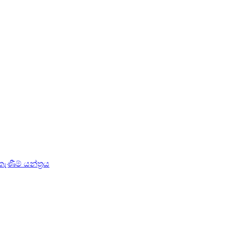
ණීම් යන්ත්‍රය