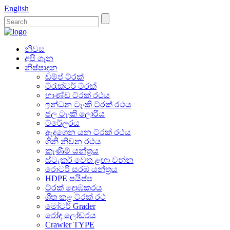
English
නිවස
අපි ගැන
නිෂ්පාදන
ඩම්ප් ට්රක්
ට්රැක්ටර් ට්රක්
භාණ්ඩ ට්රක් රථය
ඉන්ධන ටැංකි ට්රක් රථය
ජල ටැංකි ලොරිය
ට්රේලරය
ඇදගෙන යන ට්රක් රථය
ගිනි නිවන රථය
කැණීම් යන්ත්‍රය
ස්ටැකර් වෙත ළඟා වන්න
රොටරි සරඹ යන්ත්‍රය
HDPE පයිප්ප
ට්රක් දොඹකරය
ශීත කළ ට්රක් රථ
මෝටර් Grader
රෝද ලෝඩරය
Crawler TYPE