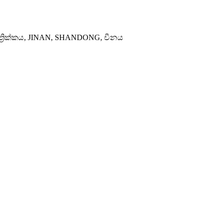
්‍රික්කය, JINAN, SHANDONG, චීනය