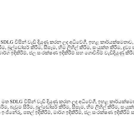
 SDLG විසින් වැඩි දියුණු කරන ලද අධිවේගී, ඉහළ කාර්යක්ෂමතාව
බුල්ඩෝසර් කිරීම, සීසෑම, හිම ලිහිල් කිරීම, සංයුක්ත කිරීම, ද්‍රව්
ර්ග ඉදිකිරීම්, ජල සංරක්ෂණ ඉදිකිරීම් සහ ගොවිබිම් වැඩිදියුණු කි
ය මත SDLG විසින් වැඩි දියුණු කරන ලද අධිවේගී, ඉහළ කාර්යක්ෂ
බෑවුම සීරීම, බුල්ඩෝසර් කිරීම, සීසෑම, හිම ලිහිල් කිරීම, සංයුක්ත ක
ිනේරු, පතල් ඉදිකිරීම්, මාර්ග ඉදිකිරීම්, ජල සංරක්ෂණ ඉදිකිරීම් සහ