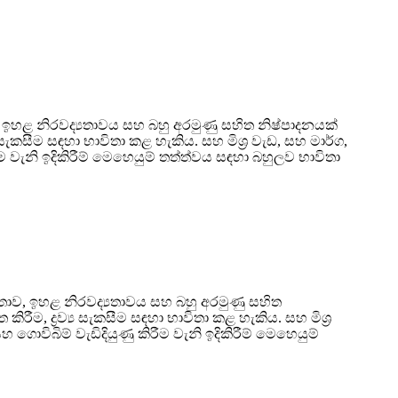
, ඉහළ නිරවද්‍යතාවය සහ බහු අරමුණු සහිත නිෂ්පාදනයක්
‍ය සැකසීම සඳහා භාවිතා කළ හැකිය. සහ මිශ්‍ර වැඩ, සහ මාර්ග,
රීම වැනි ඉදිකිරීම් මෙහෙයුම් තත්ත්වය සඳහා බහුලව භාවිතා
මතාව, ඉහළ නිරවද්‍යතාවය සහ බහු අරමුණු සහිත
ිරීම, ද්‍රව්‍ය සැකසීම සඳහා භාවිතා කළ හැකිය. සහ මිශ්‍ර
 ගොවිබිම් වැඩිදියුණු කිරීම වැනි ඉදිකිරීම් මෙහෙයුම්