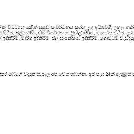
පූර්ණ විමර්ශනයකින් පසුව සංවර්ධනය කරන ලද අධිවේගී, ඉහළ කාර
රීම, බුල්ඩෝසිං, හිම විසර්ජනය, ලිහිල් කිරීම, සංයුක්ත කිරීම, ද්‍රව්‍
කිරීම්, මාර්ග ඉදිකිරීම්, ජල සංරක්ෂණ ඉදිකිරීම්, ගොවිබිම් වැඩිද
ාකර ඔබගේ විද්‍යුත් තැපෑල අප වෙත තබන්න, අපි පැය 24ක් ඇතුළත