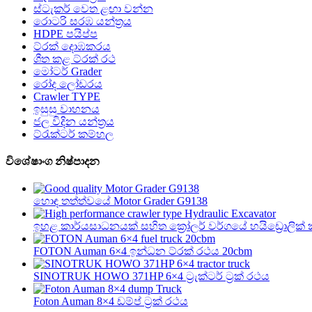
ස්ටැකර් වෙත ළඟා වන්න
රොටරි සරඹ යන්ත්‍රය
HDPE පයිප්ප
ට්රක් දොඹකරය
ශීත කළ ට්රක් රථ
මෝටර් Grader
රෝද ලෝඩරය
Crawler TYPE
ඉසුසු වාහනය
ජල විදින යන්ත්‍රය
ට්රැක්ටර් කම්හල
විශේෂාංග නිෂ්පාදන
හොඳ තත්ත්වයේ Motor Grader G9138
ඉහළ කාර්යසාධනයක් සහිත ක්‍රෝලර් වර්ගයේ හයිඩ්‍රොලික් කැ
FOTON Auman 6×4 ඉන්ධන ට්රක් රථය 20cbm
SINOTRUK HOWO 371HP 6×4 ට්‍රැක්ටර් ට්‍රක් රථය
Foton Auman 8×4 ඩම්ප් ට්‍රක් රථය